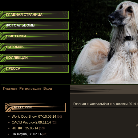
ГЛАВНАЯ СТРАНИЦА
ФОТОАЛЬБОМЫ
ВЫСТАВКИ
ПИТОМЦЫ
КОЛЛЕКЦИИ
ПРЕССА
Главная
|
Регистрация
|
Вход
Главная
»
Фотоальбом
»
выставки 2014
КАТЕГОРИИ
World Dog Show, 07-10.08.14
[30]
CACIB Россия-2,09.11.14
[52]
Д
ЧК НКП, 25.05.14
[108]
ПК Фауна, 08.02.14
[61]