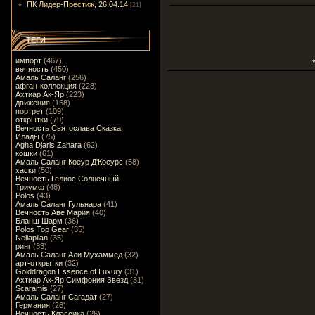
ПК Лидер-Престиж, 26.04.14
[21]
ТЕГИ
импорт
(467)
вечность
(450)
Амаль Саланг
(256)
афган-коллекция
(228)
Ахтиар Ак-Яр
(223)
движения
(168)
портрет
(109)
открытки
(79)
Вечность Святослава Сказка
Илады
(75)
Agha Djaris Zahara
(62)
кошки
(61)
Амаль Саланг Коеур Д'Коеурс
(58)
хаски
(50)
Вечность Гелиос Солнечный
Триумф
(48)
Polos
(43)
Амаль Саланг Гульнара
(41)
Вечность Аве Мария
(40)
Бланш Шарм
(36)
Polos Top Gear
(35)
Neliapilan
(35)
ринг
(33)
Амаль Саланг Али Мухаммед
(32)
арт-открытки
(32)
Golddragon Essence of Luxury
(31)
Ахтиар Ак-Яр Симфония Звезд
(31)
Scaramis
(27)
Амаль Саланг Сагадат
(27)
Германия
(26)
Вечность Классика
(26)