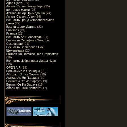
Agha Djari's
(26)
Амаль Саланг Ковер Герл
(25)
почтовые марки
(25)
Ахтиар Ак-Яр Примадонна
(24)
Амаль Саланг Алия
(24)
Вечность Гранд Очаровательная
Дама
(22)
Бланш Шарм Латона
(22)
Funtimes
(21)
Pramya
(21)
Вечность Агни Абраксас
(21)
Вечность Серафима Золотое
Сокровище
(21)
Вечность Волшебная Ночь
Шехерезада
(20)
Suliman Du Domaine Des Crepinettes
(20)
Вечность Избранница Илада Чудо
(19)
OPEN AIR
(19)
Белиссимо Из Ванадис
(19)
Абсолют От Ив Зараут
(19)
Ахтиар Ак-Яр Парадиз
(19)
Бекингем От Ив Зараут
(19)
Бентли От Ив Зараут
(18)
Айван Де Люкс Лаввайт
(17)
ДРУЗЬЯ САЙТА