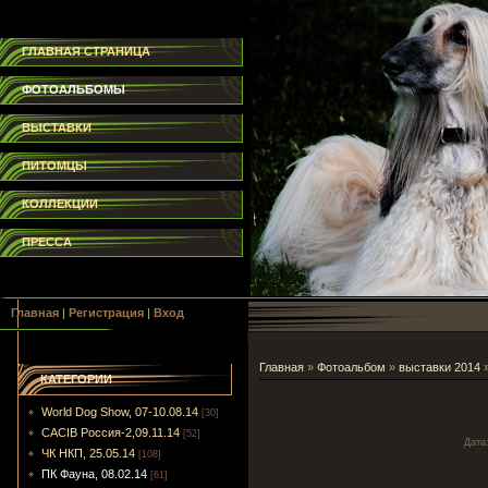
ГЛАВНАЯ СТРАНИЦА
ФОТОАЛЬБОМЫ
ВЫСТАВКИ
ПИТОМЦЫ
КОЛЛЕКЦИИ
ПРЕССА
Главная
|
Регистрация
|
Вход
Главная
»
Фотоальбом
»
выставки 2014
КАТЕГОРИИ
World Dog Show, 07-10.08.14
[30]
CACIB Россия-2,09.11.14
[52]
Дата
ЧК НКП, 25.05.14
[108]
ПК Фауна, 08.02.14
[61]