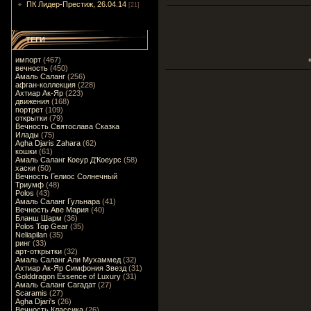
ПК Лидер-Престиж, 26.04.14
[21]
ТЕГИ
импорт
(467)
вечность
(450)
Амаль Саланг
(256)
афган-коллекция
(228)
Ахтиар Ак-Яр
(223)
движения
(168)
портрет
(109)
открытки
(79)
Вечность Святослава Сказка
Илады
(75)
Agha Djaris Zahara
(62)
кошки
(61)
Амаль Саланг Коеур Д'Коеурс
(58)
хаски
(50)
Вечность Гелиос Солнечный
Триумф
(48)
Polos
(43)
Амаль Саланг Гульнара
(41)
Вечность Аве Мария
(40)
Бланш Шарм
(36)
Polos Top Gear
(35)
Neliapilan
(35)
ринг
(33)
арт-открытки
(32)
Амаль Саланг Али Мухаммед
(32)
Ахтиар Ак-Яр Симфония Звезд
(31)
Golddragon Essence of Luxury
(31)
Амаль Саланг Сагадат
(27)
Scaramis
(27)
Agha Djari's
(26)
Вечность Классика
(26)