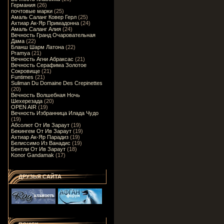
Германия
(26)
почтовые марки
(25)
Амаль Саланг Ковер Герл
(25)
Ахтиар Ак-Яр Примадонна
(24)
Амаль Саланг Алия
(24)
Вечность Гранд Очаровательная
Дама
(22)
Бланш Шарм Латона
(22)
Pramya
(21)
Вечность Агни Абраксас
(21)
Вечность Серафима Золотое
Сокровище
(21)
Funtimes
(21)
Suliman Du Domaine Des Crepinettes
(20)
Вечность Волшебная Ночь
Шехерезада
(20)
OPEN AIR
(19)
Вечность Избранница Илада Чудо
(19)
Абсолют От Ив Зараут
(19)
Бекингем От Ив Зараут
(19)
Ахтиар Ак-Яр Парадиз
(19)
Белиссимо Из Ванадис
(19)
Бентли От Ив Зараут
(18)
Konor Gandamak
(17)
ДРУЗЬЯ САЙТА