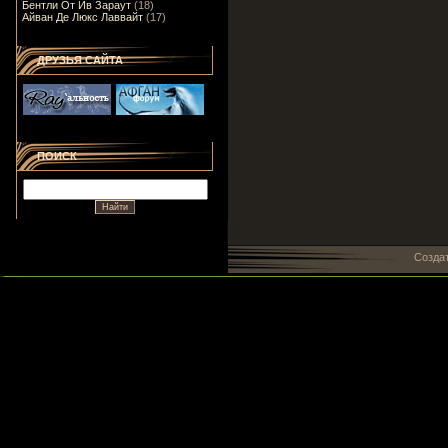
Бентли От Ив Зараут
(18)
Айван Де Люкс Лаввайт
(17)
ДРУЗЬЯ САЙТА
ПОИСК
Созда