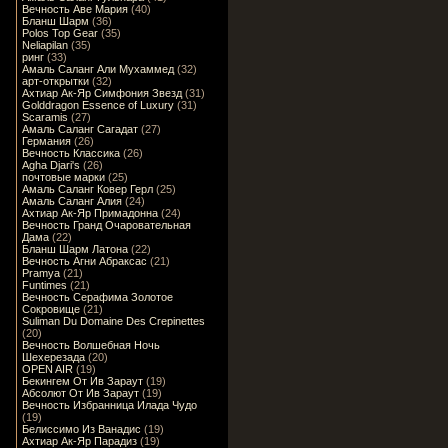
Вечность Аве Мария
(40)
Бланш Шарм
(36)
Polos Top Gear
(35)
Neliapilan
(35)
ринг
(33)
Амаль Саланг Али Мухаммед
(32)
арт-открытки
(32)
Ахтиар Ак-Яр Симфония Звезд
(31)
Golddragon Essence of Luxury
(31)
Scaramis
(27)
Амаль Саланг Сагадат
(27)
Германия
(26)
Вечность Классика
(26)
Agha Djari's
(26)
почтовые марки
(25)
Амаль Саланг Ковер Герл
(25)
Амаль Саланг Алия
(24)
Ахтиар Ак-Яр Примадонна
(24)
Вечность Гранд Очаровательная
Дама
(22)
Бланш Шарм Латона
(22)
Вечность Агни Абраксас
(21)
Pramya
(21)
Funtimes
(21)
Вечность Серафима Золотое
Сокровище
(21)
Suliman Du Domaine Des Crepinettes
(20)
Вечность Волшебная Ночь
Шехерезада
(20)
OPEN AIR
(19)
Бекингем От Ив Зараут
(19)
Абсолют От Ив Зараут
(19)
Вечность Избранница Илада Чудо
(19)
Белиссимо Из Ванадис
(19)
Ахтиар Ак-Яр Парадиз
(19)