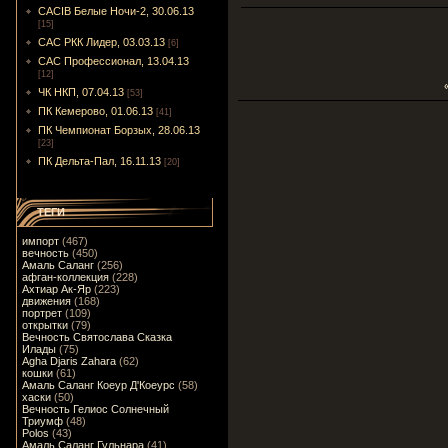
CACIB Белые Ночи-2, 30.06.13
[15]
САС РКК Лидер, 03.03.13
[6]
САС Профессионал, 13.04.13
[12]
ЧК НКП, 07.04.13
[53]
ПК Кемерово, 01.06.13
[41]
ПК Чемпионат Борзых, 28.06.13
[23]
ПК Дельта-Пал, 16.11.13
[20]
ТЕГИ
импорт
(467)
вечность
(450)
Амаль Саланг
(256)
афган-коллекция
(228)
Ахтиар Ак-Яр
(223)
движения
(168)
портрет
(109)
открытки
(79)
Вечность Святослава Сказка
Илады
(75)
Agha Djaris Zahara
(62)
кошки
(61)
Амаль Саланг Коеур Д'Коеурс
(58)
хаски
(50)
Вечность Гелиос Солнечный
Триумф
(48)
Polos
(43)
Амаль Саланг Гульнара
(41)