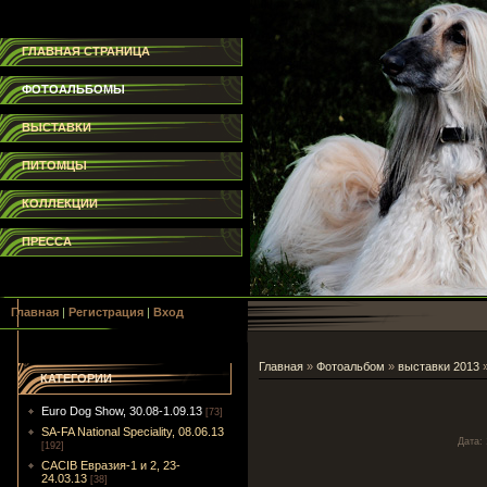
ГЛАВНАЯ СТРАНИЦА
ФОТОАЛЬБОМЫ
ВЫСТАВКИ
ПИТОМЦЫ
КОЛЛЕКЦИИ
ПРЕССА
Главная
|
Регистрация
|
Вход
Главная
»
Фотоальбом
»
выставки 2013
КАТЕГОРИИ
Euro Dog Show, 30.08-1.09.13
[73]
SA-FA National Speciality, 08.06.13
Дата
:
[192]
CACIB Евразия-1 и 2, 23-
24.03.13
[38]