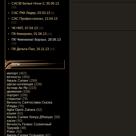
CACIB Белые Ночи-2, 30.06.13
[15]
САС РКК Лидер, 03.03.13
[6]
САС Профессионал, 13.04.13
[12]
ЧК НКП, 07.04.13
[53]
ПК Кемерово, 01.06.13
[41]
ПК Чемпионат Борзых, 28.06.13
[23]
ПК Дельта-Пал, 16.11.13
[20]
ТЕГИ
импорт
(467)
вечность
(450)
Амаль Саланг
(256)
афган-коллекция
(228)
Ахтиар Ак-Яр
(223)
движения
(168)
портрет
(109)
открытки
(79)
Вечность Святослава Сказка
Илады
(75)
Agha Djaris Zahara
(62)
кошки
(61)
Амаль Саланг Коеур Д'Коеурс
(58)
хаски
(50)
Вечность Гелиос Солнечный
Триумф
(48)
Polos
(43)
Амаль Саланг Гульнара
(41)