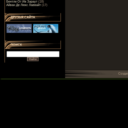
Бентли От Ив Зараут
(18)
Айван Де Люкс Лаввайт
(17)
ДРУЗЬЯ САЙТА
ПОИСК
Созда