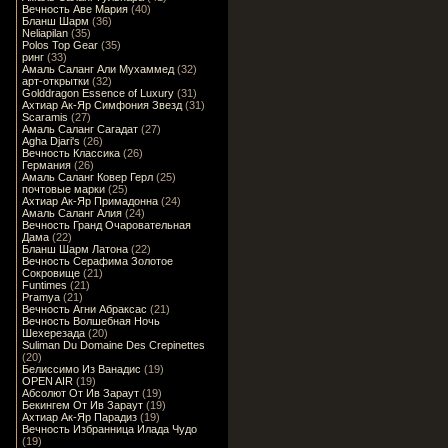
Вечность Аве Мария
(40)
Бланш Шарм
(36)
Neliapilan
(35)
Polos Top Gear
(35)
ринг
(33)
Амаль Саланг Али Мухаммед
(32)
арт-открытки
(32)
Golddragon Essence of Luxury
(31)
Ахтиар Ак-Яр Симфония Звезд
(31)
Scaramis
(27)
Амаль Саланг Сагадат
(27)
Agha Djari's
(26)
Вечность Классика
(26)
Германия
(26)
Амаль Саланг Ковер Герл
(25)
почтовые марки
(25)
Ахтиар Ак-Яр Примадонна
(24)
Амаль Саланг Алия
(24)
Вечность Гранд Очаровательная
Дама
(22)
Бланш Шарм Латона
(22)
Вечность Серафима Золотое
Сокровище
(21)
Funtimes
(21)
Pramya
(21)
Вечность Агни Абраксас
(21)
Вечность Волшебная Ночь
Шехерезада
(20)
Suliman Du Domaine Des Crepinettes
(20)
Белиссимо Из Ванадис
(19)
OPEN AIR
(19)
Абсолют От Ив Зараут
(19)
Бекингем От Ив Зараут
(19)
Ахтиар Ак-Яр Парадиз
(19)
Вечность Избранница Илада Чудо
(19)