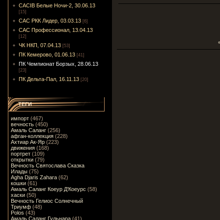
CACIB Белые Ночи-2, 30.06.13
[15]
САС РКК Лидер, 03.03.13
[6]
САС Профессионал, 13.04.13
[12]
ЧК НКП, 07.04.13
[53]
ПК Кемерово, 01.06.13
[41]
ПК Чемпионат Борзых, 28.06.13
[23]
ПК Дельта-Пал, 16.11.13
[20]
ТЕГИ
импорт
(467)
вечность
(450)
Амаль Саланг
(256)
афган-коллекция
(228)
Ахтиар Ак-Яр
(223)
движения
(168)
портрет
(109)
открытки
(79)
Вечность Святослава Сказка
Илады
(75)
Agha Djaris Zahara
(62)
кошки
(61)
Амаль Саланг Коеур Д'Коеурс
(58)
хаски
(50)
Вечность Гелиос Солнечный
Триумф
(48)
Polos
(43)
Амаль Саланг Гульнара
(41)