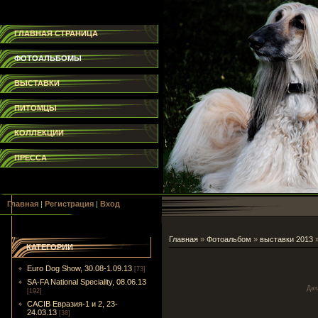
ГЛАВНАЯ СТРАНИЦА
ФОТОАЛЬБОМЫ
ВЫСТАВКИ
ПИТОМЦЫ
КОЛЛЕКЦИИ
ПРЕССА
Главная
|
Регистрация
|
Вход
Главная
»
Фотоальбом
»
выставки 2013
КАТЕГОРИИ
Euro Dog Show, 30.08-1.09.13
[73]
SA-FA National Speciality, 08.06.13
Дат
[192]
CACIB Евразия-1 и 2, 23-
24.03.13
[38]