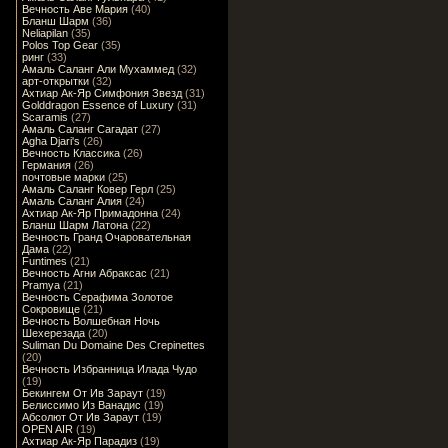
Вечность Аве Мария
(40)
Бланш Шарм
(36)
Neliapilan
(35)
Polos Top Gear
(35)
ринг
(33)
Амаль Саланг Али Мухаммед
(32)
арт-открытки
(32)
Ахтиар Ак-Яр Симфония Звезд
(31)
Golddragon Essence of Luxury
(31)
Scaramis
(27)
Амаль Саланг Сагадат
(27)
Agha Djari's
(26)
Вечность Классика
(26)
Германия
(26)
почтовые марки
(25)
Амаль Саланг Ковер Герл
(25)
Амаль Саланг Алия
(24)
Ахтиар Ак-Яр Примадонна
(24)
Бланш Шарм Латона
(22)
Вечность Гранд Очаровательная
Дама
(22)
Funtimes
(21)
Вечность Агни Абраксас
(21)
Pramya
(21)
Вечность Серафима Золотое
Сокровище
(21)
Вечность Волшебная Ночь
Шехерезада
(20)
Suliman Du Domaine Des Crepinettes
(20)
Вечность Избранница Илада Чудо
(19)
Бекингем От Ив Зараут
(19)
Белиссимо Из Ванадис
(19)
Абсолют От Ив Зараут
(19)
OPEN AIR
(19)
Ахтиар Ак-Яр Парадиз
(19)