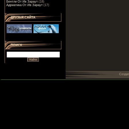
Бентли От Ив Зараут
(18)
Адриатика От Ив Зараут
(17)
ДРУЗЬЯ САЙТА
ПОИСК
Созда