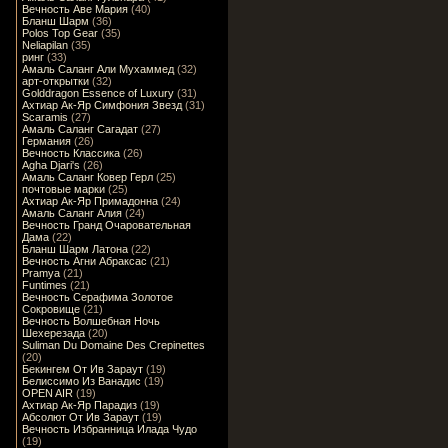
Вечность Аве Мария
(40)
Бланш Шарм
(36)
Polos Top Gear
(35)
Neliapilan
(35)
ринг
(33)
Амаль Саланг Али Мухаммед
(32)
арт-открытки
(32)
Golddragon Essence of Luxury
(31)
Ахтиар Ак-Яр Симфония Звезд
(31)
Scaramis
(27)
Амаль Саланг Сагадат
(27)
Германия
(26)
Вечность Классика
(26)
Agha Djari's
(26)
Амаль Саланг Ковер Герл
(25)
почтовые марки
(25)
Ахтиар Ак-Яр Примадонна
(24)
Амаль Саланг Алия
(24)
Вечность Гранд Очаровательная
Дама
(22)
Бланш Шарм Латона
(22)
Вечность Агни Абраксас
(21)
Pramya
(21)
Funtimes
(21)
Вечность Серафима Золотое
Сокровище
(21)
Вечность Волшебная Ночь
Шехерезада
(20)
Suliman Du Domaine Des Crepinettes
(20)
Бекингем От Ив Зараут
(19)
Белиссимо Из Ванадис
(19)
OPEN AIR
(19)
Ахтиар Ак-Яр Парадиз
(19)
Абсолют От Ив Зараут
(19)
Вечность Избранница Илада Чудо
(19)