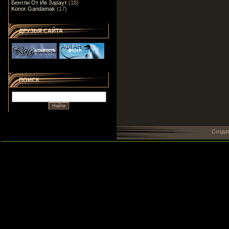
Бентли От Ив Зараут
(18)
Konor Gandamak
(17)
ДРУЗЬЯ САЙТА
ПОИСК
Созда