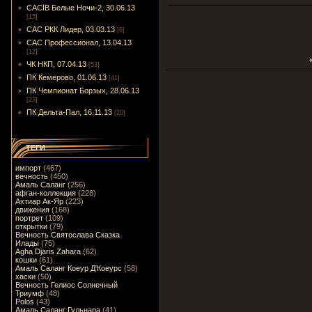
CACIB Белые Ночи-2, 30.06.13
[15]
САС РКК Лидер, 03.03.13
[6]
САС Профессионал, 13.04.13
[12]
ЧК НКП, 07.04.13
[53]
ПК Кемерово, 01.06.13
[41]
ПК Чемпионат Борзых, 28.06.13
[23]
ПК Дельта-Пал, 16.11.13
[20]
ТЕГИ
импорт
(467)
вечность
(450)
Амаль Саланг
(256)
афган-коллекция
(228)
Ахтиар Ак-Яр
(223)
движения
(168)
портрет
(109)
открытки
(79)
Вечность Святослава Сказка
Илады
(75)
Agha Djaris Zahara
(62)
кошки
(61)
Амаль Саланг Коеур Д'Коеурс
(58)
хаски
(50)
Вечность Гелиос Солнечный
Триумф
(48)
Polos
(43)
Амаль Саланг Гульнара
(41)