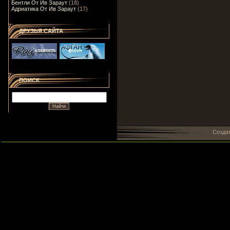
Бентли От Ив Зараут
(18)
Адриатика От Ив Зараут
(17)
ДРУЗЬЯ САЙТА
ПОИСК
Созда