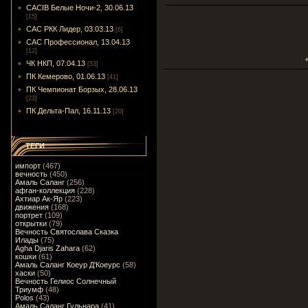
CACIB Белые Ночи-2, 30.06.13
[15]
САС РКК Лидер, 03.03.13
[6]
САС Профессионал, 13.04.13
[12]
ЧК НКП, 07.04.13
[53]
ПК Кемерово, 01.06.13
[41]
ПК Чемпионат Борзых, 28.06.13
[23]
ПК Дельта-Пал, 16.11.13
[20]
ТЕГИ
импорт
(467)
вечность
(450)
Амаль Саланг
(256)
афган-коллекция
(228)
Ахтиар Ак-Яр
(223)
движения
(168)
портрет
(109)
открытки
(79)
Вечность Святослава Сказка
Илады
(75)
Agha Djaris Zahara
(62)
кошки
(61)
Амаль Саланг Коеур Д'Коеурс
(58)
хаски
(50)
Вечность Гелиос Солнечный
Триумф
(48)
Polos
(43)
Амаль Саланг Гульнара
(41)