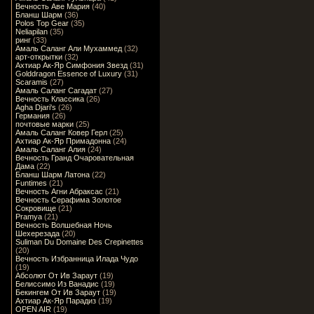
Вечность Аве Мария
(40)
Бланш Шарм
(36)
Polos Top Gear
(35)
Neliapilan
(35)
ринг
(33)
Амаль Саланг Али Мухаммед
(32)
арт-открытки
(32)
Ахтиар Ак-Яр Симфония Звезд
(31)
Golddragon Essence of Luxury
(31)
Scaramis
(27)
Амаль Саланг Сагадат
(27)
Вечность Классика
(26)
Agha Djari's
(26)
Германия
(26)
почтовые марки
(25)
Амаль Саланг Ковер Герл
(25)
Ахтиар Ак-Яр Примадонна
(24)
Амаль Саланг Алия
(24)
Вечность Гранд Очаровательная
Дама
(22)
Бланш Шарм Латона
(22)
Funtimes
(21)
Вечность Агни Абраксас
(21)
Вечность Серафима Золотое
Сокровище
(21)
Pramya
(21)
Вечность Волшебная Ночь
Шехерезада
(20)
Suliman Du Domaine Des Crepinettes
(20)
Вечность Избранница Илада Чудо
(19)
Абсолют От Ив Зараут
(19)
Белиссимо Из Ванадис
(19)
Бекингем От Ив Зараут
(19)
Ахтиар Ак-Яр Парадиз
(19)
OPEN AIR
(19)