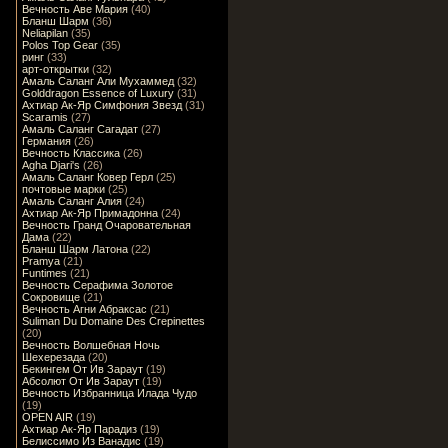
Вечность Аве Мария
(40)
Бланш Шарм
(36)
Neliapilan
(35)
Polos Top Gear
(35)
ринг
(33)
арт-открытки
(32)
Амаль Саланг Али Мухаммед
(32)
Golddragon Essence of Luxury
(31)
Ахтиар Ак-Яр Симфония Звезд
(31)
Scaramis
(27)
Амаль Саланг Сагадат
(27)
Германия
(26)
Вечность Классика
(26)
Agha Djari's
(26)
Амаль Саланг Ковер Герл
(25)
почтовые марки
(25)
Амаль Саланг Алия
(24)
Ахтиар Ак-Яр Примадонна
(24)
Вечность Гранд Очаровательная
Дама
(22)
Бланш Шарм Латона
(22)
Pramya
(21)
Funtimes
(21)
Вечность Серафима Золотое
Сокровище
(21)
Вечность Агни Абраксас
(21)
Suliman Du Domaine Des Crepinettes
(20)
Вечность Волшебная Ночь
Шехерезада
(20)
Бекингем От Ив Зараут
(19)
Абсолют От Ив Зараут
(19)
Вечность Избранница Илада Чудо
(19)
OPEN AIR
(19)
Ахтиар Ак-Яр Парадиз
(19)
Белиссимо Из Ванадис
(19)