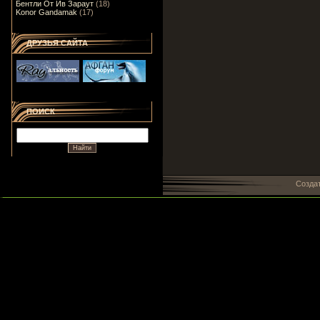
Бентли От Ив Зараут
(18)
Konor Gandamak
(17)
ДРУЗЬЯ САЙТА
ПОИСК
Созда