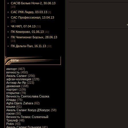
CACIB Белые Ночи-2, 30.06.13
[15]
САС РКК Лидер, 03.03.13
[6]
САС Профессионал, 13.04.13
[12]
ЧК НКП, 07.04.13
[53]
ПК Кемерово, 01.06.13
[41]
ПК Чемпионат Борзых, 28.06.13
[23]
ПК Дельта-Пал, 16.11.13
[20]
ТЕГИ
импорт
(467)
вечность
(450)
Амаль Саланг
(256)
афган-коллекция
(228)
Ахтиар Ак-Яр
(223)
движения
(168)
портрет
(109)
открытки
(79)
Вечность Святослава Сказка
Илады
(75)
Agha Djaris Zahara
(62)
кошки
(61)
Амаль Саланг Коеур Д'Коеурс
(58)
хаски
(50)
Вечность Гелиос Солнечный
Триумф
(48)
Polos
(43)
Амаль Саланг Гульнара
(41)