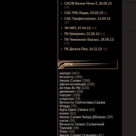
CACIB Белые Ночи-2, 30.06.13
[15]
САС РКК Лидер, 03.03.13
[6]
САС Профессионал, 13.04.13
[12]
ЧК НКП, 07.04.13
[53]
ПК Кемерово, 01.06.13
[41]
ПК Чемпионат Борзых, 28.06.13
[23]
ПК Дельта-Пал, 16.11.13
[20]
ТЕГИ
импорт
(467)
вечность
(450)
Амаль Саланг
(256)
афган-коллекция
(228)
Ахтиар Ак-Яр
(223)
движения
(168)
портрет
(109)
открытки
(79)
Вечность Святослава Сказка
Илады
(75)
Agha Djaris Zahara
(62)
кошки
(61)
Амаль Саланг Коеур Д'Коеурс
(58)
хаски
(50)
Вечность Гелиос Солнечный
Триумф
(48)
Polos
(43)
Амаль Саланг Гульнара
(41)