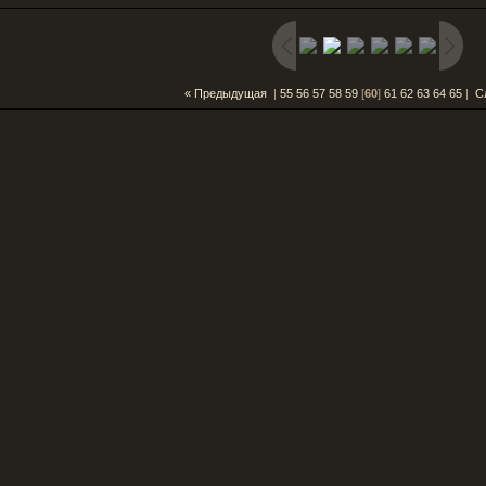
« Предыдущая
|
55
56
57
58
59
[
60
]
61
62
63
64
65
|
С