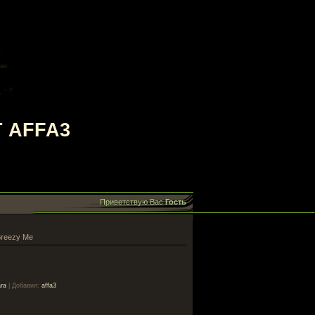
 AFFA3
Приветствую Вас
Гость
Breezy Me
ra
|
Добавил
:
affa3