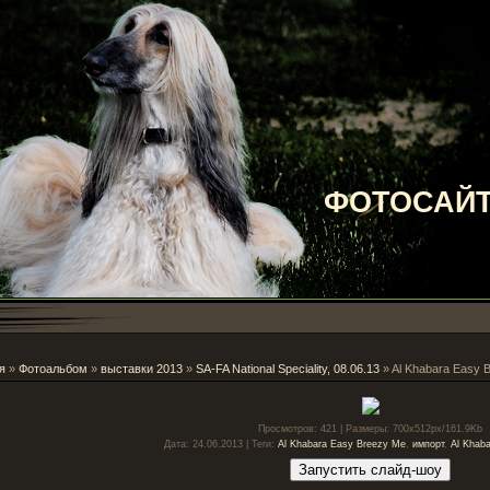
ФОТОСАЙТ
я
»
Фотоальбом
»
выставки 2013
»
SA-FA National Speciality, 08.06.13
» Al Khabara Easy 
Просмотров
: 421 |
Размеры
: 700x512px/161.9Kb
Дата
: 24.06.2013 |
Теги
:
Al Khabara Easy Breezy Me
,
импорт
,
Al Khaba