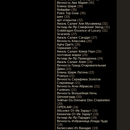
Вечность Аве Мария
(40)
Бланш Шарм
(36)
Neliapilan
(35)
Polos Top Gear
(35)
ринг
(33)
арт-открытки
(32)
Амаль Саланг Али Мухаммед
(32)
Ахтиар Ак-Яр Симфония Звезд
(31)
Golddragon Essence of Luxury
(31)
Scaramis
(27)
Амаль Саланг Сагадат
(27)
Вечность Классика
(26)
Agha Djari's
(26)
Германия
(26)
Амаль Саланг Ковер Герл
(25)
почтовые марки
(25)
Ахтиар Ак-Яр Примадонна
(24)
Амаль Саланг Алия
(24)
Вечность Гранд Очаровательная
Дама
(22)
Бланш Шарм Латона
(22)
Pramya
(21)
Вечность Серафима Золотое
Сокровище
(21)
Вечность Агни Абраксас
(21)
Funtimes
(21)
Вечность Волшебная Ночь
Шехерезада
(20)
Suliman Du Domaine Des Crepinettes
(20)
OPEN AIR
(19)
Абсолют От Ив Зараут
(19)
Бекингем От Ив Зараут
(19)
Ахтиар Ак-Яр Парадиз
(19)
Вечность Избранница Илада Чудо
(19)
Белиссимо Из Ванадис
(19)