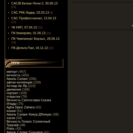
CACIB Белые Ночи-2, 30.06.13
[15]
САС РКК Лидер, 03.03.13
[6]
САС Профессионал, 13.04.13
[12]
ЧК НКП, 07.04.13
[53]
ПК Кемерово, 01.06.13
[41]
ПК Чемпионат Борзых, 28.06.13
[23]
ПК Дельта-Пал, 16.11.13
[20]
ТЕГИ
импорт
(467)
вечность
(450)
Амаль Саланг
(256)
афган-коллекция
(228)
Ахтиар Ак-Яр
(223)
движения
(168)
портрет
(109)
открытки
(79)
Вечность Святослава Сказка
Илады
(75)
Agha Djaris Zahara
(62)
кошки
(61)
Амаль Саланг Коеур Д'Коеурс
(58)
хаски
(50)
Вечность Гелиос Солнечный
Триумф
(48)
Polos
(43)
Амаль Саланг Гульнара
(41)