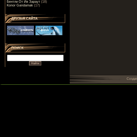
Бентли От Ив Зараут
(18)
Konor Gandamak
(17)
ДРУЗЬЯ САЙТА
ПОИСК
Созда