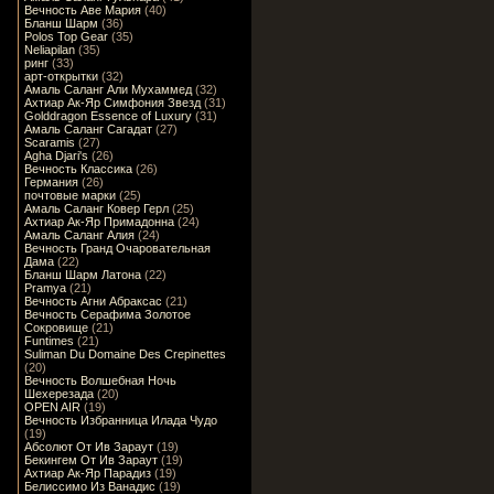
Вечность Аве Мария
(40)
Бланш Шарм
(36)
Polos Top Gear
(35)
Neliapilan
(35)
ринг
(33)
арт-открытки
(32)
Амаль Саланг Али Мухаммед
(32)
Ахтиар Ак-Яр Симфония Звезд
(31)
Golddragon Essence of Luxury
(31)
Амаль Саланг Сагадат
(27)
Scaramis
(27)
Agha Djari's
(26)
Вечность Классика
(26)
Германия
(26)
почтовые марки
(25)
Амаль Саланг Ковер Герл
(25)
Ахтиар Ак-Яр Примадонна
(24)
Амаль Саланг Алия
(24)
Вечность Гранд Очаровательная
Дама
(22)
Бланш Шарм Латона
(22)
Pramya
(21)
Вечность Агни Абраксас
(21)
Вечность Серафима Золотое
Сокровище
(21)
Funtimes
(21)
Suliman Du Domaine Des Crepinettes
(20)
Вечность Волшебная Ночь
Шехерезада
(20)
OPEN AIR
(19)
Вечность Избранница Илада Чудо
(19)
Абсолют От Ив Зараут
(19)
Бекингем От Ив Зараут
(19)
Ахтиар Ак-Яр Парадиз
(19)
Белиссимо Из Ванадис
(19)