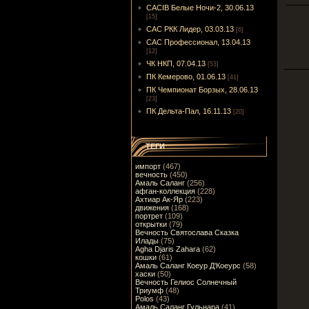
CACIB Белые Ночи-2, 30.06.13
[15]
САС РКК Лидер, 03.03.13
[6]
САС Профессионал, 13.04.13
[12]
ЧК НКП, 07.04.13
[53]
ПК Кемерово, 01.06.13
[41]
ПК Чемпионат Борзых, 28.06.13
[23]
ПК Дельта-Пал, 16.11.13
[20]
ТЕГИ
импорт
(467)
вечность
(450)
Амаль Саланг
(256)
афган-коллекция
(228)
Ахтиар Ак-Яр
(223)
движения
(168)
портрет
(109)
открытки
(79)
Вечность Святослава Сказка
Илады
(75)
Agha Djaris Zahara
(62)
кошки
(61)
Амаль Саланг Коеур Д'Коеурс
(58)
хаски
(50)
Вечность Гелиос Солнечный
Триумф
(48)
Polos
(43)
Амаль Саланг Гульнара
(41)