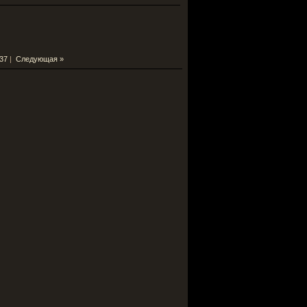
37
|
Следующая »