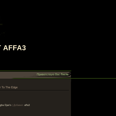
 AFFA3
Приветствую Вас
Гость
er To The Edge
gha Djari’s
|
Добавил
:
affa3