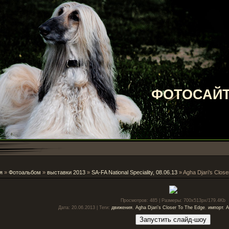
ФОТОСАЙТ
я
»
Фотоальбом
»
выставки 2013
»
SA-FA National Speciality, 08.06.13
» Agha Djari’s Clos
Просмотров
: 485 |
Размеры
: 700x513px/179.4Kb
Дата
: 20.06.2013 |
Теги
:
движения
,
Agha Djari’s Closer To The Edge
,
импорт
,
A