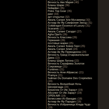
Вечность Аве Мария
(40)
Бланш Шарм
(36)
Neliapilan
(35)
Polos Top Gear
(35)
ринг
(33)
арт-открытки
(32)
Амаль Саланг Али Мухаммед
(32)
Ахтиар Ак-Яр Симфония Звезд
(31)
Golddragon Essence of Luxury
(31)
Scaramis
(27)
Амаль Саланг Сагадат
(27)
Agha Djari's
(26)
Вечность Классика
(26)
Германия
(26)
почтовые марки
(25)
Амаль Саланг Ковер Герл
(25)
Амаль Саланг Алия
(24)
Ахтиар Ак-Яр Примадонна
(24)
Вечность Гранд Очаровательная
Дама
(22)
Бланш Шарм Латона
(22)
Вечность Серафима Золотое
Сокровище
(21)
Funtimes
(21)
Вечность Агни Абраксас
(21)
Pramya
(21)
Suliman Du Domaine Des Crepinettes
(20)
Вечность Волшебная Ночь
Шехерезада
(20)
Бекингем От Ив Зараут
(19)
Абсолют От Ив Зараут
(19)
OPEN AIR
(19)
Белиссимо Из Ванадис
(19)
Ахтиар Ак-Яр Парадиз
(19)
Вечность Избранница Илада Чудо
(19)