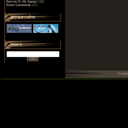
Бентли От Ив Зараут
(18)
Konor Gandamak
(17)
ДРУЗЬЯ САЙТА
ПОИСК
Созда