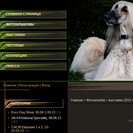
ГЛАВНАЯ СТРАНИЦА
ФОТОАЛЬБОМЫ
ВЫСТАВКИ
ПИТОМЦЫ
КОЛЛЕКЦИИ
ПРЕССА
Главная
|
Регистрация
|
Вход
Главная
»
Фотоальбом
»
выставки 2013
КАТЕГОРИИ
Euro Dog Show, 30.08-1.09.13
[73]
SA-FA National Speciality, 08.06.13
Дат
[192]
CACIB Евразия-1 и 2, 23-
24.03.13
[38]