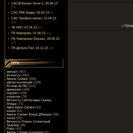
CACIB Белые Ночи-2, 30.06.13
[15]
САС РКК Лидер, 03.03.13
[6]
САС Профессионал, 13.04.13
[12]
« Пре
ЧК НКП, 07.04.13
[53]
ПК Кемерово, 01.06.13
[41]
ПК Чемпионат Борзых, 28.06.13
[23]
ПК Дельта-Пал, 16.11.13
[20]
ТЕГИ
импорт
(467)
вечность
(450)
Амаль Саланг
(256)
афган-коллекция
(228)
Ахтиар Ак-Яр
(223)
движения
(168)
портрет
(109)
открытки
(79)
Вечность Святослава Сказка
Илады
(75)
Agha Djaris Zahara
(62)
кошки
(61)
Амаль Саланг Коеур Д'Коеурс
(58)
хаски
(50)
Вечность Гелиос Солнечный
Триумф
(48)
Polos
(43)
Амаль Саланг Гульнара
(41)