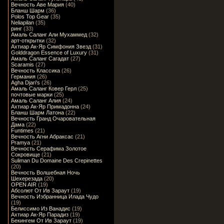
Вечность Аве Мария
(40)
Бланш Шарм
(36)
Polos Top Gear
(35)
Neliapilan
(35)
ринг
(33)
Амаль Саланг Али Мухаммед
(32)
арт-открытки
(32)
Ахтиар Ак-Яр Симфония Звезд
(31)
Golddragon Essence of Luxury
(31)
Амаль Саланг Сагадат
(27)
Scaramis
(27)
Вечность Классика
(26)
Германия
(26)
Agha Djari's
(26)
Амаль Саланг Ковер Герл
(25)
почтовые марки
(25)
Амаль Саланг Алия
(24)
Ахтиар Ак-Яр Примадонна
(24)
Бланш Шарм Латона
(22)
Вечность Гранд Очаровательная
Дама
(22)
Funtimes
(21)
Вечность Агни Абраксас
(21)
Pramya
(21)
Вечность Серафима Золотое
Сокровище
(21)
Suliman Du Domaine Des Crepinettes
(20)
Вечность Волшебная Ночь
Шехерезада
(20)
OPEN AIR
(19)
Абсолют От Ив Зараут
(19)
Вечность Избранница Илада Чудо
(19)
Белиссимо Из Ванадис
(19)
Ахтиар Ак-Яр Парадиз
(19)
Бекингем От Ив Зараут
(19)