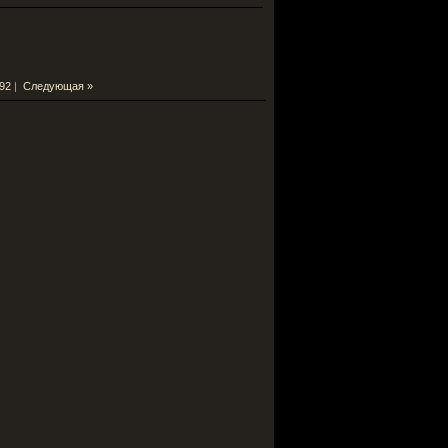
92
|
Следующая »