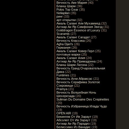
Вечность Аве Мария
(40)
Бланш Шарм
(36)
Polos Top Gear
(35)
Neliapilan
(35)
ринг
(33)
арт-открытки
(32)
Амаль Саланг Али Мухаммед
(32)
Ахтиар Ак-Яр Симфония Звезд
(31)
Golddragon Essence of Luxury
(31)
Scaramis
(27)
Амаль Саланг Сагадат
(27)
Вечность Классика
(26)
Agha Djari's
(26)
Германия
(26)
Амаль Саланг Ковер Герл
(25)
почтовые марки
(25)
Амаль Саланг Алия
(24)
Ахтиар Ак-Яр Примадонна
(24)
Бланш Шарм Латона
(22)
Вечность Гранд Очаровательная
Дама
(22)
Funtimes
(21)
Вечность Агни Абраксас
(21)
Вечность Серафима Золотое
Сокровище
(21)
Pramya
(21)
Вечность Волшебная Ночь
Шехерезада
(20)
Suliman Du Domaine Des Crepinettes
(20)
Вечность Избранница Илада Чудо
(19)
OPEN AIR
(19)
Бекингем От Ив Зараут
(19)
Абсолют От Ив Зараут
(19)
Ахтиар Ак-Яр Парадиз
(19)
Белиссимо Из Ванадис
(19)