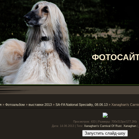
ФОТОСАЙТ
я
»
Фотоальбом
»
выставки 2013
»
SA-FA National Speciality, 08.06.13
» Xanaghan’s Carniv
Просмотров
: 433 |
Размеры
: 700x513px/177.2Kb
Дата
: 14.06.2013 |
Теги
:
Xanaghan’s Carnival Of Rust
,
Xanaghan
|