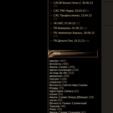
CACIB Белые Ночи-2, 30.06.13
[15]
САС РКК Лидер, 03.03.13
[6]
САС Профессионал, 13.04.13
[12]
ЧК НКП, 07.04.13
[53]
ПК Кемерово, 01.06.13
[41]
ПК Чемпионат Борзых, 28.06.13
[23]
ПК Дельта-Пал, 16.11.13
[20]
ТЕГИ
импорт
(467)
вечность
(450)
Амаль Саланг
(256)
афган-коллекция
(228)
Ахтиар Ак-Яр
(223)
движения
(168)
портрет
(109)
открытки
(79)
Вечность Святослава Сказка
Илады
(75)
Agha Djaris Zahara
(62)
кошки
(61)
Амаль Саланг Коеур Д'Коеурс
(58)
хаски
(50)
Вечность Гелиос Солнечный
Триумф
(48)
Polos
(43)
Амаль Саланг Гульнара
(41)