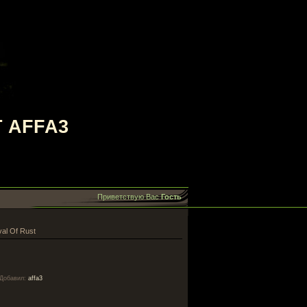
 AFFA3
Приветствую Вас
Гость
al Of Rust
Добавил
:
affa3