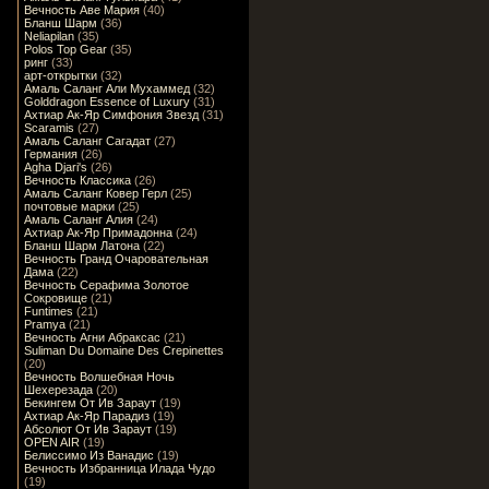
Вечность Аве Мария
(40)
Бланш Шарм
(36)
Neliapilan
(35)
Polos Top Gear
(35)
ринг
(33)
арт-открытки
(32)
Амаль Саланг Али Мухаммед
(32)
Golddragon Essence of Luxury
(31)
Ахтиар Ак-Яр Симфония Звезд
(31)
Scaramis
(27)
Амаль Саланг Сагадат
(27)
Германия
(26)
Agha Djari's
(26)
Вечность Классика
(26)
Амаль Саланг Ковер Герл
(25)
почтовые марки
(25)
Амаль Саланг Алия
(24)
Ахтиар Ак-Яр Примадонна
(24)
Бланш Шарм Латона
(22)
Вечность Гранд Очаровательная
Дама
(22)
Вечность Серафима Золотое
Сокровище
(21)
Funtimes
(21)
Pramya
(21)
Вечность Агни Абраксас
(21)
Suliman Du Domaine Des Crepinettes
(20)
Вечность Волшебная Ночь
Шехерезада
(20)
Бекингем От Ив Зараут
(19)
Ахтиар Ак-Яр Парадиз
(19)
Абсолют От Ив Зараут
(19)
OPEN AIR
(19)
Белиссимо Из Ванадис
(19)
Вечность Избранница Илада Чудо
(19)