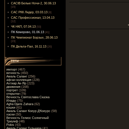
CACIB Белые Ночи-2, 30.06.13
[15]
САС РКК Лидер, 03.03.13
[6]
САС Профессионал, 13.04.13
[12]
ЧК НКП, 07.04.13
[53]
ПК Кемерово, 01.06.13
[41]
ПК Чемпионат Борзых, 28.06.13
[23]
ПК Дельта-Пал, 16.11.13
[20]
ТЕГИ
импорт
(467)
вечность
(450)
Амаль Саланг
(256)
афган-коллекция
(228)
Ахтиар Ак-Яр
(223)
движения
(168)
портрет
(109)
открытки
(79)
Вечность Святослава Сказка
Илады
(75)
Agha Djaris Zahara
(62)
кошки
(61)
Амаль Саланг Коеур Д'Коеурс
(58)
хаски
(50)
Вечность Гелиос Солнечный
Триумф
(48)
Polos
(43)
Амаль Саланг Гульнара
(41)