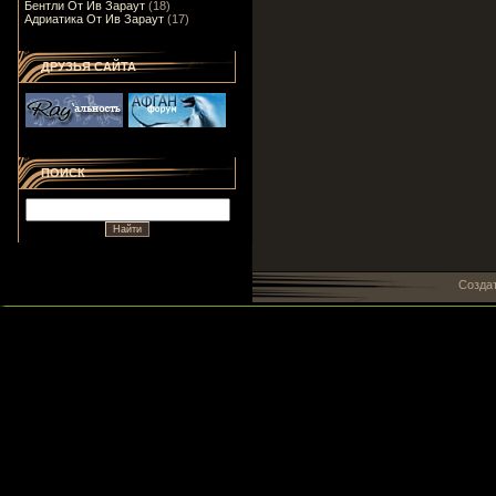
Бентли От Ив Зараут
(18)
Адриатика От Ив Зараут
(17)
ДРУЗЬЯ САЙТА
ПОИСК
Созда