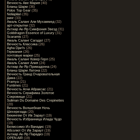
Вечность Аве Мария
(40)
Бланш Шарм
(36)
Polos Top Gear
(35)
Neliapilan
(35)
ринг
(33)
Амаль Саланг Али Мухаммед
(32)
арт-открытки
(32)
Ахтиар Ак-Яр Симфония Звезд
(31)
Golddragon Essence of Luxury
(31)
Scaramis
(27)
Амаль Саланг Сагадат
(27)
Вечность Классика
(26)
Agha Djari's
(26)
Германия
(26)
почтовые марки
(25)
Амаль Саланг Ковер Герл
(25)
Амаль Саланг Алия
(24)
Ахтиар Ак-Яр Примадонна
(24)
Бланш Шарм Латона
(22)
Вечность Гранд Очаровательная
Дама
(22)
Pramya
(21)
Funtimes
(21)
Вечность Агни Абраксас
(21)
Вечность Серафима Золотое
Сокровище
(21)
Suliman Du Domaine Des Crepinettes
(20)
Вечность Волшебная Ночь
Шехерезада
(20)
Бекингем От Ив Зараут
(19)
Вечность Избранница Илада Чудо
(19)
Белиссимо Из Ванадис
(19)
Абсолют От Ив Зараут
(19)
Ахтиар Ак-Яр Парадиз
(19)
OPEN AIR
(19)