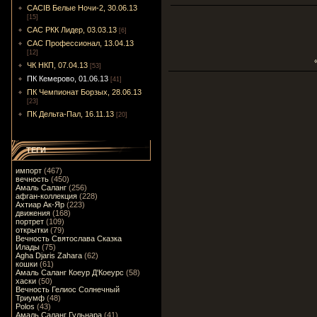
CACIB Белые Ночи-2, 30.06.13
[15]
САС РКК Лидер, 03.03.13
[6]
САС Профессионал, 13.04.13
[12]
ЧК НКП, 07.04.13
[53]
ПК Кемерово, 01.06.13
[41]
ПК Чемпионат Борзых, 28.06.13
[23]
ПК Дельта-Пал, 16.11.13
[20]
ТЕГИ
импорт
(467)
вечность
(450)
Амаль Саланг
(256)
афган-коллекция
(228)
Ахтиар Ак-Яр
(223)
движения
(168)
портрет
(109)
открытки
(79)
Вечность Святослава Сказка
Илады
(75)
Agha Djaris Zahara
(62)
кошки
(61)
Амаль Саланг Коеур Д'Коеурс
(58)
хаски
(50)
Вечность Гелиос Солнечный
Триумф
(48)
Polos
(43)
Амаль Саланг Гульнара
(41)