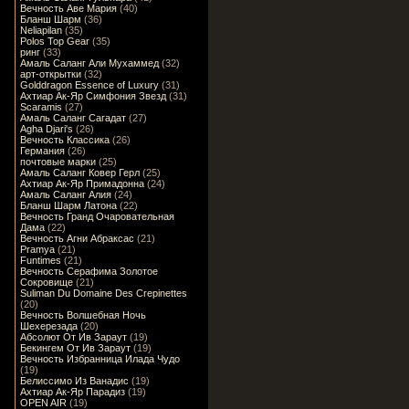
Вечность Аве Мария
(40)
Бланш Шарм
(36)
Neliapilan
(35)
Polos Top Gear
(35)
ринг
(33)
Амаль Саланг Али Мухаммед
(32)
арт-открытки
(32)
Golddragon Essence of Luxury
(31)
Ахтиар Ак-Яр Симфония Звезд
(31)
Scaramis
(27)
Амаль Саланг Сагадат
(27)
Agha Djari's
(26)
Вечность Классика
(26)
Германия
(26)
почтовые марки
(25)
Амаль Саланг Ковер Герл
(25)
Ахтиар Ак-Яр Примадонна
(24)
Амаль Саланг Алия
(24)
Бланш Шарм Латона
(22)
Вечность Гранд Очаровательная
Дама
(22)
Вечность Агни Абраксас
(21)
Pramya
(21)
Funtimes
(21)
Вечность Серафима Золотое
Сокровище
(21)
Suliman Du Domaine Des Crepinettes
(20)
Вечность Волшебная Ночь
Шехерезада
(20)
Абсолют От Ив Зараут
(19)
Бекингем От Ив Зараут
(19)
Вечность Избранница Илада Чудо
(19)
Белиссимо Из Ванадис
(19)
Ахтиар Ак-Яр Парадиз
(19)
OPEN AIR
(19)