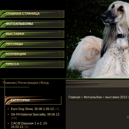
ГЛАВНАЯ СТРАНИЦА
ФОТОАЛЬБОМЫ
ВЫСТАВКИ
ПИТОМЦЫ
КОЛЛЕКЦИИ
ПРЕССА
Главная
|
Регистрация
|
Вход
Главная
»
Фотоальбом
»
выставки 2013
КАТЕГОРИИ
Euro Dog Show, 30.08-1.09.13
[73]
SA-FA National Speciality, 08.06.13
Д
[192]
CACIB Евразия-1 и 2, 23-
24.03.13
[38]