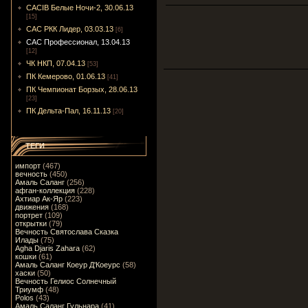
CACIB Белые Ночи-2, 30.06.13
[15]
САС РКК Лидер, 03.03.13
[6]
САС Профессионал, 13.04.13
[12]
ЧК НКП, 07.04.13
[53]
ПК Кемерово, 01.06.13
[41]
ПК Чемпионат Борзых, 28.06.13
[23]
ПК Дельта-Пал, 16.11.13
[20]
ТЕГИ
импорт
(467)
вечность
(450)
Амаль Саланг
(256)
афган-коллекция
(228)
Ахтиар Ак-Яр
(223)
движения
(168)
портрет
(109)
открытки
(79)
Вечность Святослава Сказка
Илады
(75)
Agha Djaris Zahara
(62)
кошки
(61)
Амаль Саланг Коеур Д'Коеурс
(58)
хаски
(50)
Вечность Гелиос Солнечный
Триумф
(48)
Polos
(43)
Амаль Саланг Гульнара
(41)