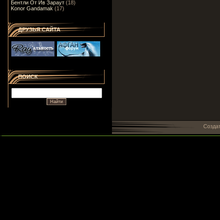
Бентли От Ив Зараут
(18)
Konor Gandamak
(17)
ДРУЗЬЯ САЙТА
ПОИСК
Созда