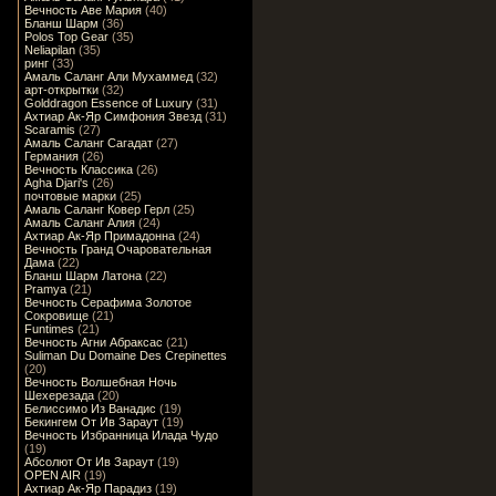
Вечность Аве Мария
(40)
Бланш Шарм
(36)
Polos Top Gear
(35)
Neliapilan
(35)
ринг
(33)
Амаль Саланг Али Мухаммед
(32)
арт-открытки
(32)
Golddragon Essence of Luxury
(31)
Ахтиар Ак-Яр Симфония Звезд
(31)
Scaramis
(27)
Амаль Саланг Сагадат
(27)
Германия
(26)
Вечность Классика
(26)
Agha Djari's
(26)
почтовые марки
(25)
Амаль Саланг Ковер Герл
(25)
Амаль Саланг Алия
(24)
Ахтиар Ак-Яр Примадонна
(24)
Вечность Гранд Очаровательная
Дама
(22)
Бланш Шарм Латона
(22)
Pramya
(21)
Вечность Серафима Золотое
Сокровище
(21)
Funtimes
(21)
Вечность Агни Абраксас
(21)
Suliman Du Domaine Des Crepinettes
(20)
Вечность Волшебная Ночь
Шехерезада
(20)
Белиссимо Из Ванадис
(19)
Бекингем От Ив Зараут
(19)
Вечность Избранница Илада Чудо
(19)
Абсолют От Ив Зараут
(19)
OPEN AIR
(19)
Ахтиар Ак-Яр Парадиз
(19)