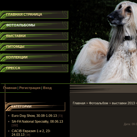
ГЛАВНАЯ СТРАНИЦА
ФОТОАЛЬБОМЫ
ВЫСТАВКИ
ПИТОМЦЫ
КОЛЛЕКЦИИ
ПРЕССА
Главная
|
Регистрация
|
Вход
Главная
»
Фотоальбом
»
выставки 2013
КАТЕГОРИИ
Euro Dog Show, 30.08-1.09.13
[73]
SA-FA National Speciality, 08.06.13
Дата
: 09.
[192]
CACIB Евразия-1 и 2, 23-
24.03.13
[38]