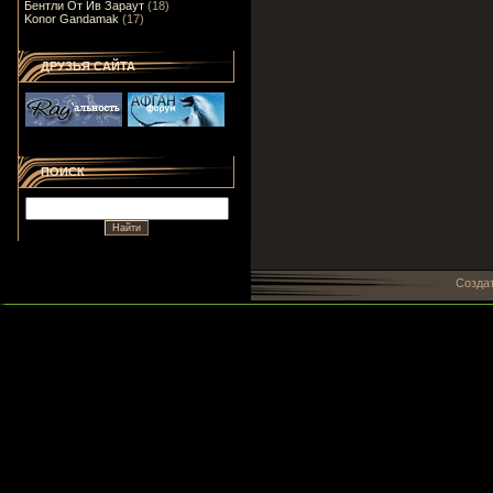
Бентли От Ив Зараут
(18)
Konor Gandamak
(17)
ДРУЗЬЯ САЙТА
ПОИСК
Созда