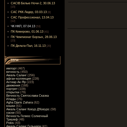
CACIB Белые Ночи-2, 30.06.13
[15]
САС РКК Лидер, 03.03.13
[6]
САС Профессионал, 13.04.13
[12]
ЧК НКП, 07.04.13
[53]
ПК Кемерово, 01.06.13
[41]
ПК Чемпионат Борзых, 28.06.13
[23]
ПК Дельта-Пал, 16.11.13
[20]
ТЕГИ
импорт
(467)
вечность
(450)
Амаль Саланг
(256)
афган-коллекция
(228)
Ахтиар Ак-Яр
(223)
движения
(168)
портрет
(109)
открытки
(79)
Вечность Святослава Сказка
Илады
(75)
Agha Djaris Zahara
(62)
кошки
(61)
Амаль Саланг Коеур Д'Коеурс
(58)
хаски
(50)
Вечность Гелиос Солнечный
Триумф
(48)
Polos
(43)
Амаль Саланг Гульнара
(41)