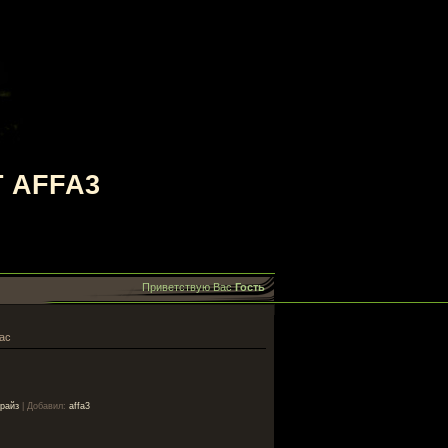
 AFFA3
Приветствую Вас
Гость
ас
райз
|
Добавил
:
affa3