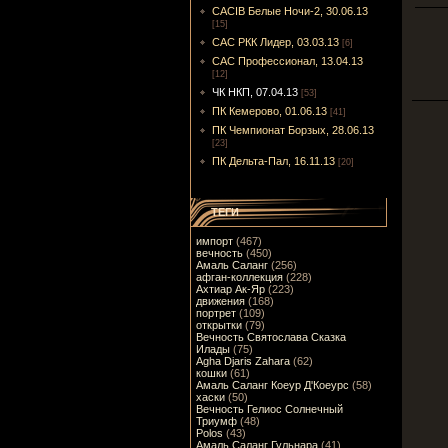
CACIB Белые Ночи-2, 30.06.13
[15]
САС РКК Лидер, 03.03.13
[6]
САС Профессионал, 13.04.13
[12]
ЧК НКП, 07.04.13
[53]
ПК Кемерово, 01.06.13
[41]
ПК Чемпионат Борзых, 28.06.13
[23]
ПК Дельта-Пал, 16.11.13
[20]
ТЕГИ
импорт
(467)
вечность
(450)
Амаль Саланг
(256)
афган-коллекция
(228)
Ахтиар Ак-Яр
(223)
движения
(168)
портрет
(109)
открытки
(79)
Вечность Святослава Сказка
Илады
(75)
Agha Djaris Zahara
(62)
кошки
(61)
Амаль Саланг Коеур Д'Коеурс
(58)
хаски
(50)
Вечность Гелиос Солнечный
Триумф
(48)
Polos
(43)
Амаль Саланг Гульнара
(41)