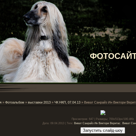
ФОТОСАЙТ
я
»
Фотоальбом
»
выставки 2013
»
ЧК НКП, 07.04.13
» Виват Санрайз Ин Виктори Верит
Просмотров
: 647 |
Размеры
: 700x513px/190.4Kb
Дата
: 09.04.2013 |
Теги
:
Виват Санрайз Ин Виктори Веритас
,
Виват Сан