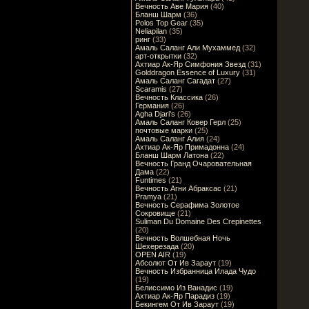
Вечность Аве Мария
(40)
Бланш Шарм
(36)
Polos Top Gear
(35)
Neliapilan
(35)
ринг
(33)
Амаль Саланг Али Мухаммед
(32)
арт-открытки
(32)
Ахтиар Ак-Яр Симфония Звезд
(31)
Golddragon Essence of Luxury
(31)
Амаль Саланг Сагадат
(27)
Scaramis
(27)
Вечность Классика
(26)
Германия
(26)
Agha Djari's
(26)
Амаль Саланг Ковер Герл
(25)
почтовые марки
(25)
Амаль Саланг Алия
(24)
Ахтиар Ак-Яр Примадонна
(24)
Бланш Шарм Латона
(22)
Вечность Гранд Очаровательная
Дама
(22)
Funtimes
(21)
Вечность Агни Абраксас
(21)
Pramya
(21)
Вечность Серафима Золотое
Сокровище
(21)
Suliman Du Domaine Des Crepinettes
(20)
Вечность Волшебная Ночь
Шехерезада
(20)
OPEN AIR
(19)
Абсолют От Ив Зараут
(19)
Вечность Избранница Илада Чудо
(19)
Белиссимо Из Ванадис
(19)
Ахтиар Ак-Яр Парадиз
(19)
Бекингем От Ив Зараут
(19)