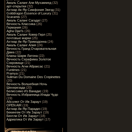
Амаль Саланг Али Мухаммед
(32)
арт-открытки
(32)
Ахтиар Ак-Яр Симфония Звезд
(31)
Golddragon Essence of Luxury
(31)
Scaramis
(27)
Амаль Саланг Сагадат
(27)
Вечность Классика
(26)
Германия
(26)
Agha Djari's
(26)
Амаль Саланг Ковер Герл
(25)
почтовые марки
(25)
Ахтиар Ак-Яр Примадонна
(24)
Амаль Саланг Алия
(24)
Вечность Гранд Очаровательная
Дама
(22)
Бланш Шарм Латона
(22)
Вечность Серафима Золотое
Сокровище
(21)
Вечность Агни Абраксас
(21)
Funtimes
(21)
Pramya
(21)
Suliman Du Domaine Des Crepinettes
(20)
Вечность Волшебная Ночь
Шехерезада
(20)
Белиссимо Из Ванадис
(19)
Вечность Избранница Илада Чудо
(19)
Абсолют От Ив Зараут
(19)
OPEN AIR
(19)
Ахтиар Ак-Яр Парадиз
(19)
Бекингем От Ив Зараут
(19)
Бентли От Ив Зараут
(18)
Адриатика От Ив Зараут
(17)