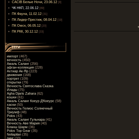
CACIB Белые Ночи, 23.06.12
[8]
ЧК НКП, 22.06.12
[89]
ПК Фауна, 11.02.12
[31]
ПК Лидер-Престиж, 08.04.12
[19]
ПК Омск, 06.05.12
[20]
ПК РКК, 30.12.12
[33]
ТЕГИ
импорт
(467)
вечность
(450)
Амаль Саланг
(256)
афган-коллекция
(228)
Ахтиар Ак-Яр
(223)
движения
(168)
портрет
(109)
открытки
(79)
Вечность Святослава Сказка
Илады
(75)
Agha Djaris Zahara
(62)
кошки
(61)
Амаль Саланг Коеур Д'Коеурс
(58)
хаски
(50)
Вечность Гелиос Солнечный
Триумф
(48)
Polos
(43)
Амаль Саланг Гульнара
(41)
Вечность Аве Мария
(40)
Бланш Шарм
(36)
Polos Top Gear
(35)
Neliapilan
(35)
ринг
(33)