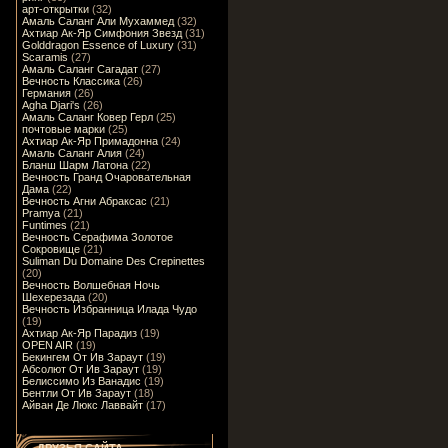
арт-открытки
(32)
Амаль Саланг Али Мухаммед
(32)
Ахтиар Ак-Яр Симфония Звезд
(31)
Golddragon Essence of Luxury
(31)
Scaramis
(27)
Амаль Саланг Сагадат
(27)
Вечность Классика
(26)
Германия
(26)
Agha Djari's
(26)
Амаль Саланг Ковер Герл
(25)
почтовые марки
(25)
Ахтиар Ак-Яр Примадонна
(24)
Амаль Саланг Алия
(24)
Бланш Шарм Латона
(22)
Вечность Гранд Очаровательная
Дама
(22)
Вечность Агни Абраксас
(21)
Pramya
(21)
Funtimes
(21)
Вечность Серафима Золотое
Сокровище
(21)
Suliman Du Domaine Des Crepinettes
(20)
Вечность Волшебная Ночь
Шехерезада
(20)
Вечность Избранница Илада Чудо
(19)
Ахтиар Ак-Яр Парадиз
(19)
OPEN AIR
(19)
Бекингем От Ив Зараут
(19)
Абсолют От Ив Зараут
(19)
Белиссимо Из Ванадис
(19)
Бентли От Ив Зараут
(18)
Айван Де Люкс Лаввайт
(17)