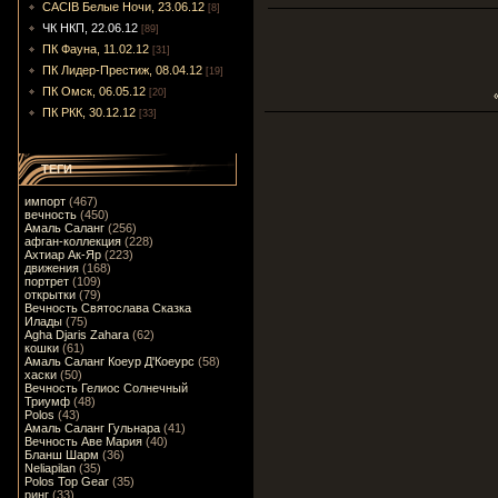
CACIB Белые Ночи, 23.06.12
[8]
ЧК НКП, 22.06.12
[89]
ПК Фауна, 11.02.12
[31]
ПК Лидер-Престиж, 08.04.12
[19]
ПК Омск, 06.05.12
[20]
ПК РКК, 30.12.12
[33]
ТЕГИ
импорт
(467)
вечность
(450)
Амаль Саланг
(256)
афган-коллекция
(228)
Ахтиар Ак-Яр
(223)
движения
(168)
портрет
(109)
открытки
(79)
Вечность Святослава Сказка
Илады
(75)
Agha Djaris Zahara
(62)
кошки
(61)
Амаль Саланг Коеур Д'Коеурс
(58)
хаски
(50)
Вечность Гелиос Солнечный
Триумф
(48)
Polos
(43)
Амаль Саланг Гульнара
(41)
Вечность Аве Мария
(40)
Бланш Шарм
(36)
Neliapilan
(35)
Polos Top Gear
(35)
ринг
(33)