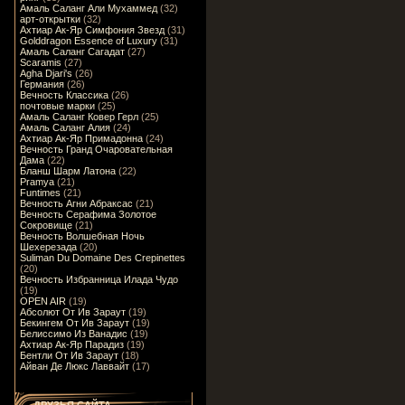
Амаль Саланг Али Мухаммед
(32)
арт-открытки
(32)
Ахтиар Ак-Яр Симфония Звезд
(31)
Golddragon Essence of Luxury
(31)
Амаль Саланг Сагадат
(27)
Scaramis
(27)
Agha Djari's
(26)
Германия
(26)
Вечность Классика
(26)
почтовые марки
(25)
Амаль Саланг Ковер Герл
(25)
Амаль Саланг Алия
(24)
Ахтиар Ак-Яр Примадонна
(24)
Вечность Гранд Очаровательная
Дама
(22)
Бланш Шарм Латона
(22)
Pramya
(21)
Funtimes
(21)
Вечность Агни Абраксас
(21)
Вечность Серафима Золотое
Сокровище
(21)
Вечность Волшебная Ночь
Шехерезада
(20)
Suliman Du Domaine Des Crepinettes
(20)
Вечность Избранница Илада Чудо
(19)
OPEN AIR
(19)
Абсолют От Ив Зараут
(19)
Бекингем От Ив Зараут
(19)
Белиссимо Из Ванадис
(19)
Ахтиар Ак-Яр Парадиз
(19)
Бентли От Ив Зараут
(18)
Айван Де Люкс Лаввайт
(17)