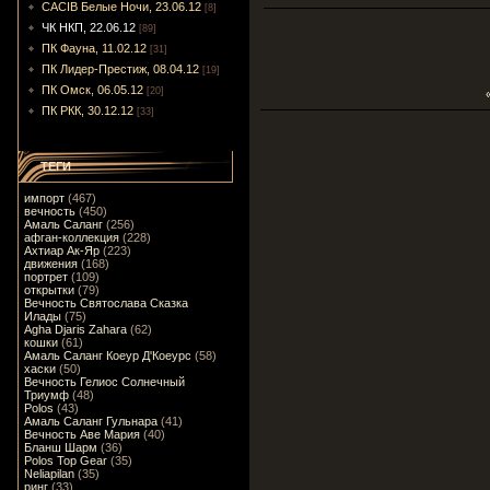
CACIB Белые Ночи, 23.06.12
[8]
ЧК НКП, 22.06.12
[89]
ПК Фауна, 11.02.12
[31]
ПК Лидер-Престиж, 08.04.12
[19]
ПК Омск, 06.05.12
[20]
ПК РКК, 30.12.12
[33]
ТЕГИ
импорт
(467)
вечность
(450)
Амаль Саланг
(256)
афган-коллекция
(228)
Ахтиар Ак-Яр
(223)
движения
(168)
портрет
(109)
открытки
(79)
Вечность Святослава Сказка
Илады
(75)
Agha Djaris Zahara
(62)
кошки
(61)
Амаль Саланг Коеур Д'Коеурс
(58)
хаски
(50)
Вечность Гелиос Солнечный
Триумф
(48)
Polos
(43)
Амаль Саланг Гульнара
(41)
Вечность Аве Мария
(40)
Бланш Шарм
(36)
Polos Top Gear
(35)
Neliapilan
(35)
ринг
(33)