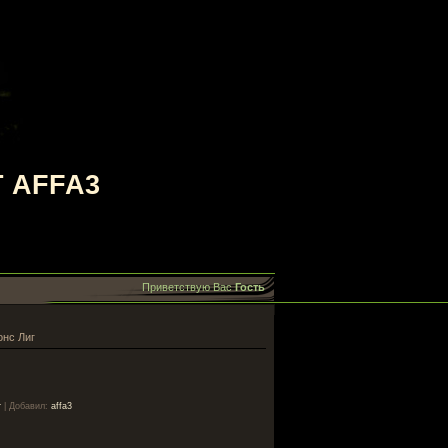
 AFFA3
Приветствую Вас
Гость
нс Лиг
г
|
Добавил
:
affa3