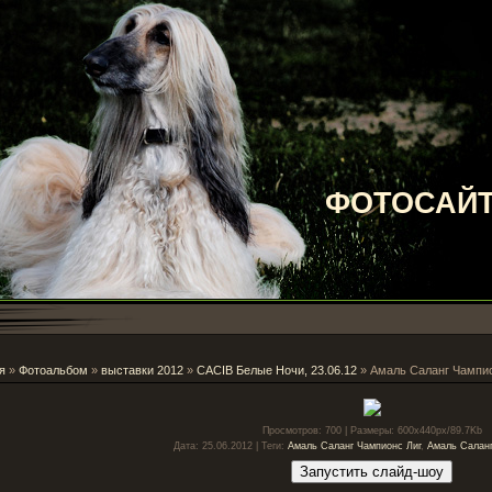
ФОТОСАЙТ
я
»
Фотоальбом
»
выставки 2012
»
CACIB Белые Ночи, 23.06.12
» Амаль Саланг Чампио
Просмотров
: 700 |
Размеры
: 600x440px/89.7Kb
Дата
: 25.06.2012 |
Теги
:
Амаль Саланг Чампионс Лиг
,
Амаль Салан