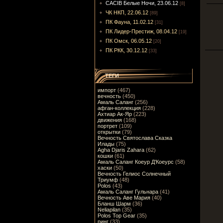
CACIB Белые Ночи, 23.06.12
[8]
ЧК НКП, 22.06.12
[89]
ПК Фауна, 11.02.12
[31]
ПК Лидер-Престиж, 08.04.12
[19]
ПК Омск, 06.05.12
[20]
ПК РКК, 30.12.12
[33]
ТЕГИ
импорт
(467)
вечность
(450)
Амаль Саланг
(256)
афган-коллекция
(228)
Ахтиар Ак-Яр
(223)
движения
(168)
портрет
(109)
открытки
(79)
Вечность Святослава Сказка
Илады
(75)
Agha Djaris Zahara
(62)
кошки
(61)
Амаль Саланг Коеур Д'Коеурс
(58)
хаски
(50)
Вечность Гелиос Солнечный
Триумф
(48)
Polos
(43)
Амаль Саланг Гульнара
(41)
Вечность Аве Мария
(40)
Бланш Шарм
(36)
Neliapilan
(35)
Polos Top Gear
(35)
ринг
(33)