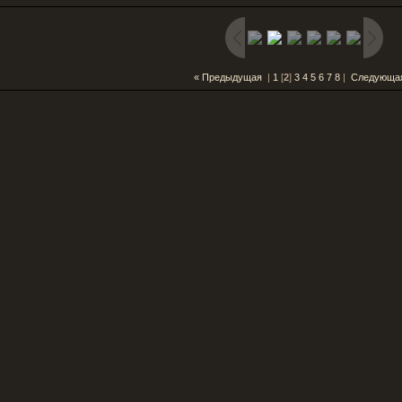
« Предыдущая
|
1
[
2
]
3
4
5
6
7
8
|
Следующа