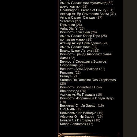
Амаль Саланг Али Мухаммед
(32)
арт-открытки
(32)
Golddragon Essence of Luxury
(31)
Ахтиар Ак-Яр Симфония Звезд
(31)
Амаль Саланг Сагадат
(27)
Scaramis
(27)
Германия
(26)
Agha Djari's
(26)
Вечность Классика
(26)
Амаль Саланг Ковер Герл
(25)
почтовые марки
(25)
Ахтиар Ак-Яр Примадонна
(24)
Амаль Саланг Алия
(24)
Бланш Шарм Латона
(22)
Вечность Гранд Очаровательная
Дама
(22)
Вечность Серафима Золотое
Сокровище
(21)
Вечность Агни Абраксас
(21)
Funtimes
(21)
Pramya
(21)
Suliman Du Domaine Des Crepinettes
(20)
Вечность Волшебная Ночь
Шехерезада
(20)
Ахтиар Ак-Яр Парадиз
(19)
Вечность Избранница Илада Чудо
(19)
Бекингем От Ив Зараут
(19)
OPEN AIR
(19)
Белиссимо Из Ванадис
(19)
Абсолют От Ив Зараут
(19)
Бентли От Ив Зараут
(18)
Konor Gandamak
(17)